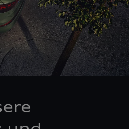
sere
s und