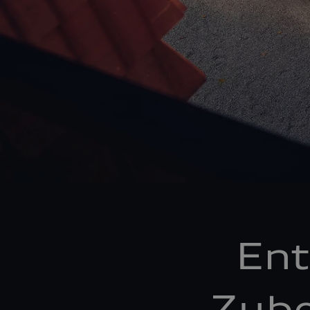
Ent
Zube