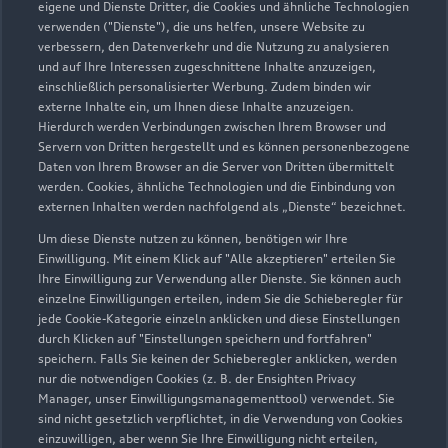
eigene und Dienste Dritter, die Cookies und ähnliche Technologien
erhoben, gespeichert oder verarbeitet werden.
verwenden ("Dienste"), die uns helfen, unsere Website zu
Nähere Informationen können Sie hierzu in der
verbessern, den Datenverkehr und die Nutzung zu analysieren
Datenschutzerklärung des Anbieters der externen
und auf Ihre Interessen zugeschnittene Inhalte anzuzeigen,
einschließlich personalisierter Werbung. Zudem binden wir
Website finden.
externe Inhalte ein, um Ihnen diese Inhalte anzuzeigen.
Hierdurch werden Verbindungen zwischen Ihrem Browser und
Servern von Dritten hergestellt und es können personenbezogene
Weiter
Daten von Ihrem Browser an die Server von Dritten übermittelt
werden. Cookies, ähnliche Technologien und die Einbindung von
externen Inhalten werden nachfolgend als „Dienste“ bezeichnet.
Um diese Dienste nutzen zu können, benötigen wir Ihre
Einwilligung. Mit einem Klick auf "Alle akzeptieren" erteilen Sie
Ihre Einwilligung zur Verwendung aller Dienste. Sie können auch
einzelne Einwilligungen erteilen, indem Sie die Schieberegler für
Zurück nach oben
jede Cookie-Kategorie einzeln anklicken und diese Einstellungen
durch Klicken auf "Einstellungen speichern und fortfahren"
speichern. Falls Sie keinen der Schieberegler anklicken, werden
Modelle
nur die notwendigen Cookies (z. B. der Ensighten Privacy
Manager, unser Einwilligungsmanagementtool) verwendet. Sie
Kaufen & leasen
sind nicht gesetzlich verpflichtet, in die Verwendung von Cookies
Alle Modelle
einzuwilligen, aber wenn Sie Ihre Einwilligung nicht erteilen,