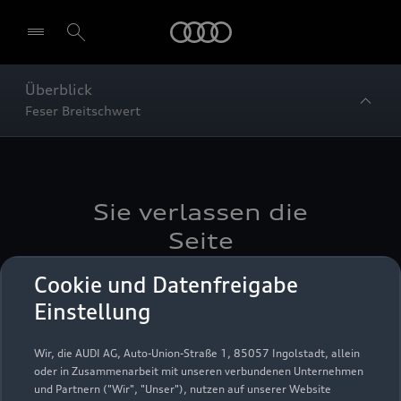
Startseite
Überblick
Feser Breitschwert
Sie verlassen die
Seite
Cookie und Datenfreigabe
Wenn Sie auf diesen Link gehen, verlassen Sie die
Einstellung
Seite der AUDI AG. Die AUDI AG macht sich die
durch Links erreichbaren Seiten Dritter nicht zu
eigen und ist für deren Inhalte nicht
Wir, die AUDI AG, Auto-Union-Straße 1, 85057 Ingolstadt, allein
verantwortlich. Die AUDI AG hat keinen Einfluss
oder in Zusammenarbeit mit unseren verbundenen Unternehmen
und Partnern ("Wir", "Unser"), nutzen auf unserer Website
darauf, welche Daten auf dieser Seite von Ihnen