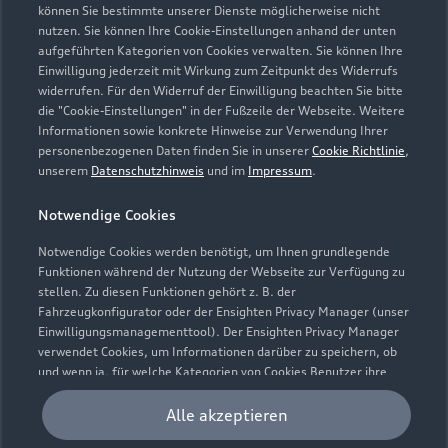
können Sie bestimmte unserer Dienste möglicherweise nicht
Modelle vergleichen
Service & Zubehör
nutzen. Sie können Ihre Cookie-Einstellungen anhand der unten
Neuwagensuche
aufgeführten Kategorien von Cookies verwalten. Sie können Ihre
Elektromodelle
Einwilligung jederzeit mit Wirkung zum Zeitpunkt des Widerrufs
Gebrauchtwagensuche
Support
widerrufen. Für den Widerruf der Einwilligung beachten Sie bitte
Saisonale Angebote
Plug-in-Hybride
die "Cookie-Einstellungen" in der Fußzeile der Webseite. Weitere
Gebrauchtwagen
Informationen sowie konkrete Hinweise zur Verwendung Ihrer
Audi Services
Über Audi
Kundenservice
personenbezogenen Daten finden Sie in unserer
Cookie Richtlinie
,
Finanzierung
unserem
Datenschutzhinweis
und im
Impressum
.
Garantie
Händlersuche
Aktionen & Angebote
Unternehmen
Audi digital services
Notwendige Cookies
Audi Code
Geschäftskunden
Karriere
Notwendige Cookies werden benötigt, um Ihnen grundlegende
myAudi
Häufige Fragen (FAQ)
Funktionen während der Nutzung der Webseite zur Verfügung zu
Investor Relations
stellen. Zu diesen Funktionen gehört z. B. der
© 2026 AUDI AG. Alle Rechte vorbehalten
Audi Online Beratung
Fahrzeugkonfigurator oder der Ensighten Privacy Manager (unser
Presse & Media Center
Einwilligungsmanagementtool). Der Ensighten Privacy Manager
Impressum
Rechtliches
Hinweisgebersystem
Online-Terminvereinbarung
verwendet Cookies, um Informationen darüber zu speichern, ob
Datenschutz
Datenschutzinformation
Cookie-Einstellungen
und wenn ja, für welche Kategorien von Cookies Benutzer ihre
Servicekontakt
Einwilligung erteilt haben. Weitere Informationen zum Ensighten
Cookie-Richtlinie
Barrierefreiheit
Audi erleben
Privacy Manager, sowie zu Ihren Rechten als betroffene Person
Alle akzeptieren
Digital Services Act
EU Data Act
Bordbuch & Bedienungsanleitungen
können Sie in unserer
Cookie Richtlinie
nachlesen.
Newsletter